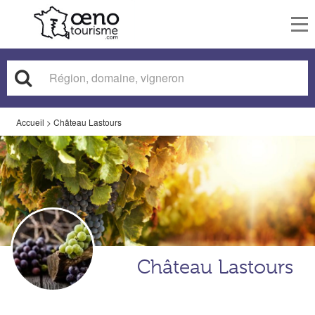
To
nav
Accueil
>
Château Lastours
Château Lastours