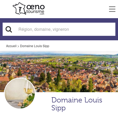
To
nav
Accueil
>
Domaine Louis Sipp
Domaine Louis
Sipp