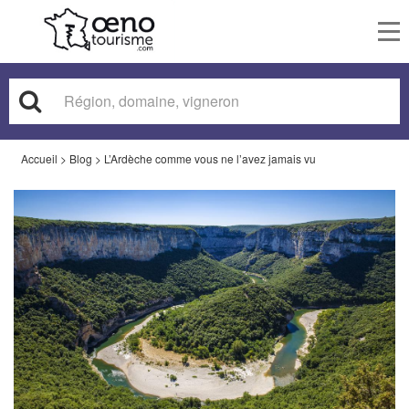
To
nav
Accueil
>
Blog
>
L’Ardèche comme vous ne l’avez jamais vu