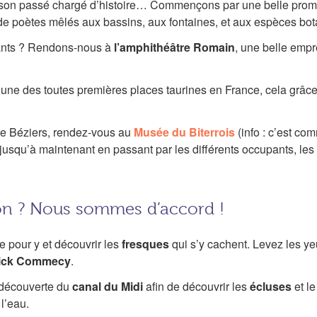
t son passé chargé d’histoire… Commençons par une belle pr
s de poètes mêlés aux bassins, aux fontaines, et aux espèces b
tants ? Rendons-nous à
l’amphithéâtre Romain
, une belle empr
l’une des toutes premières places taurines en France, cela grâc
e de Béziers, rendez-vous au
Musée du Biterrois
(info : c’est c
re jusqu’à maintenant en passant par les différents occupants,
non ? Nous sommes d’accord !
e pour y et découvrir les
fresques
qui s’y cachent. Levez les y
rick Commecy
.
a découverte du
canal du Midi
afin de découvrir les
écluses
et l
 l’eau.