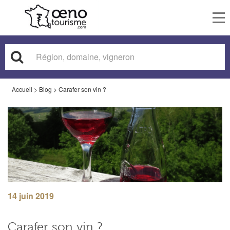
To
nav
Accueil
>
Blog
>
Carafer son vin ?
14 juin 2019
Carafer son vin ?