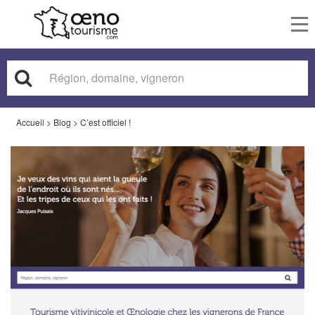
To
nav
Accueil
>
Blog
>
C’est officiel !