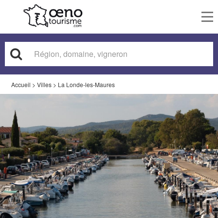
To
nav
Accueil
>
Villes
>
La Londe-les-Maures