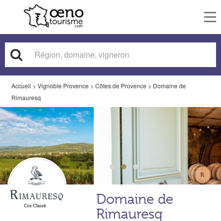
To
nav
Accueil
>
Vignoble Provence
>
Côtes de Provence
>
Domaine de
Rimauresq
Domaine de
Rimauresq