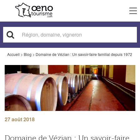
To
nav
Accueil
>
Blog
>
Domaine de Vézian : Un savoir-faire familial depuis 1972
27 août 2018
Domaine de Vézian : Un savoir-faire