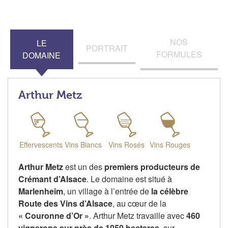
NOS
LE
PORTRAIT
FORMULES
DOMAINE
Arthur Metz
Effervescents
Vins Blancs
Vins Rosés
Vins Rouges
Arthur Metz
est un des
premiers producteurs de
Crémant d’Alsace
.
Le domaine est situé à
Marlenheim
, un village à l’entrée de
la célèbre
Route des Vins d’Alsace
, au cœur de la
« Couronne d’Or »
.
Arthur Metz travaille avec
460
vignerons sur près de 1050 hectares
, sur