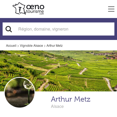
To
nav
Accueil
>
Vignoble Alsace
>
Arthur Metz
Arthur Metz
Alsace