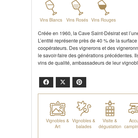
Vins Blancs
Vins Rosés
Vins Rouges
Créée en 1960, la Cave Saint-Désirat est l’un
L’entité représente près de 40 % de la surfac
coopérateurs. Des vignerons et des vigneronnes
le savoir-faire des générations précédentes. I
vins de qualité, ambassadeurs de leur vignobl
Facebook
X
Pinterest
Vignobles &
Vignobles &
Visite &
Accu
Art
balades
dégustation
campin