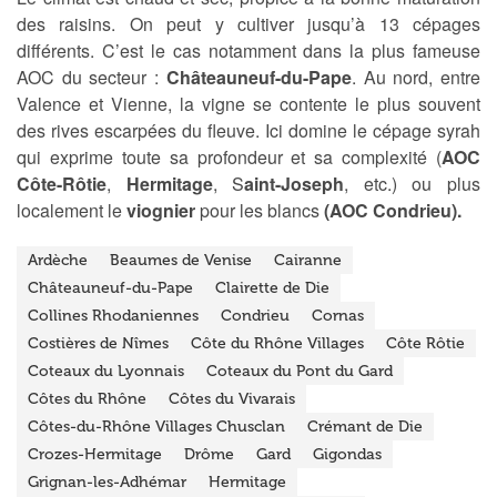
des raisins. On peut y cultiver jusqu’à 13 cépages
différents. C’est le cas notamment dans la plus fameuse
AOC du secteur :
Châteauneuf-du-Pape
. Au nord, entre
Valence et Vienne, la vigne se contente le plus souvent
des rives escarpées du fleuve. Ici domine le cépage syrah
qui exprime toute sa profondeur et sa complexité (
AOC
Côte-Rôtie
,
Hermitage
, S
aint-Joseph
, etc.) ou plus
localement le
viognier
pour les blancs
(AOC Condrieu).
Ardèche
Beaumes de Venise
Cairanne
Châteauneuf-du-Pape
Clairette de Die
Collines Rhodaniennes
Condrieu
Cornas
Costières de Nîmes
Côte du Rhône Villages
Côte Rôtie
Coteaux du Lyonnais
Coteaux du Pont du Gard
Côtes du Rhône
Côtes du Vivarais
Côtes-du-Rhône Villages Chusclan
Crémant de Die
Crozes-Hermitage
Drôme
Gard
Gigondas
Grignan-les-Adhémar
Hermitage