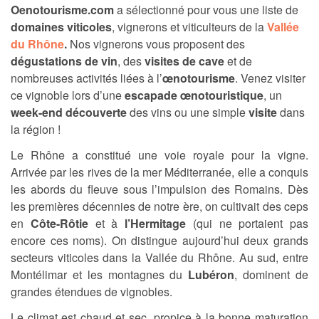
Oenotourisme.com
a sélectionné pour vous une liste de
domaines viticoles
, vignerons et viticulteurs de la
Vallée
du Rhône
.
Nos vignerons vous proposent des
dégustations de vin
, des
visites de cave
et de
nombreuses activités liées à l’
œnotourisme
. Venez visiter
ce vignoble lors d’une
escapade œnotouristique
, un
week-end découverte
des vins ou une simple
visite
dans
la région !
Le Rhône a constitué une voie royale pour la vigne.
Arrivée par les rives de la mer Méditerranée, elle a conquis
les abords du fleuve sous l’impulsion des Romains. Dès
les premières décennies de notre ère, on cultivait des ceps
en
Côte-Rôtie
et à
l’Hermitage
(qui ne portaient pas
encore ces noms). On distingue aujourd’hui deux grands
secteurs viticoles dans la Vallée du Rhône. Au sud, entre
Montélimar et les montagnes du
Lubéron
, dominent de
grandes étendues de vignobles.
Le climat est chaud et sec, propice à la bonne maturation