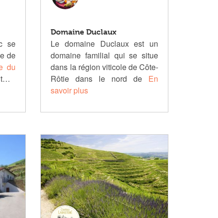
Domaine Duclaux
c se
Le domaine Duclaux est un
le de
domaine familial qui se situe
e du
dans la région viticole de Côte-
it…
Rôtie dans le nord de
En
savoir plus