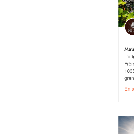
Mais
L’or
Frè
1835
gran
En s