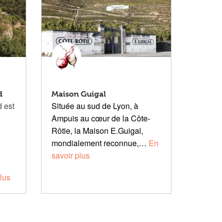
d
Maison Guigal
d est
Située au sud de Lyon, à
Ampuis au cœur de la Côte-
Rôtie, la Maison E.Guigal,
mondialement reconnue,…
En
savoir plus
lus