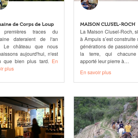
aine de Corps de Loup
MAISON CLUSEL-ROCH
 premières traces du
La Maison Clusel-Roch, s
aine dateraient de l'an
à Ampuis s’est construite 
Le château que nous
générations de passionn
aissons aujourd'hui, n'est
la terre, qui chacune
 que bien plus tard.
En
apporté leur pierre à…
ir plus
En savoir plus