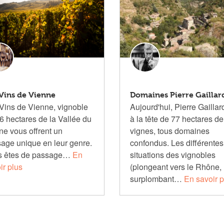
Vins de Vienne
Domaines Pierre Gaillar
Vins de Vienne, vignoble
Aujourd'hui, Pierre Gaillar
6 hectares de la Vallée du
à la tête de 77 hectares de
e vous offrent un
vignes, tous domaines
age unique en leur genre.
confondus. Les différentes
s êtes de passage…
En
situations des vignobles
ir plus
(plongeant vers le Rhône,
surplombant…
En savoir p