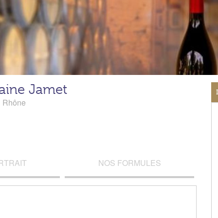
ine Jamet
u Rhône
RTRAIT
NOS FORMULES