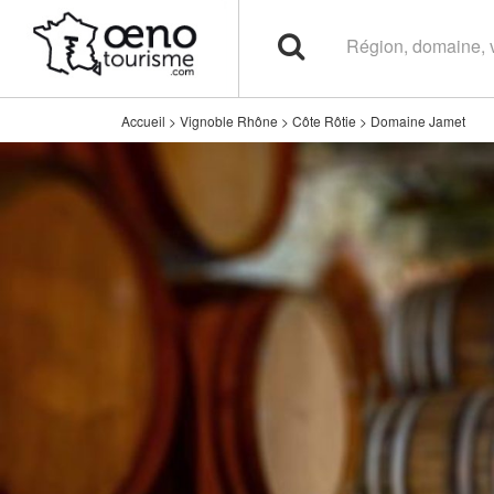
Accueil
>
Vignoble Rhône
>
Côte Rôtie
>
Domaine Jamet