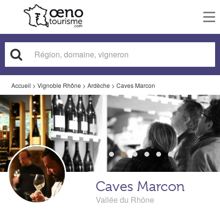
To
nav
Accueil
>
Vignoble Rhône
>
Ardèche
>
Caves Marcon
Caves Marcon
Vallée du Rhône