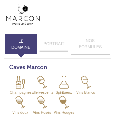
NOS
LE
PORTRAIT
FORMULES
DOMAINE
Caves Marcon
Champagnes
Effervescents
Spiritueux
Vins Blancs
Vins doux
Vins Rosés
Vins Rouges