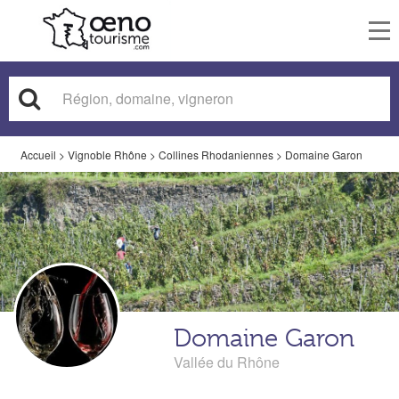
To
nav
Accueil
>
Vignoble Rhône
>
Collines Rhodaniennes
>
Domaine Garon
Domaine Garon
Vallée du Rhône