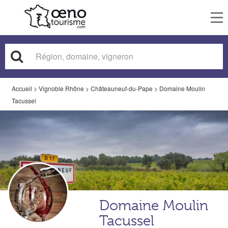
To
nav
Accueil
>
Vignoble Rhône
>
Châteauneuf-du-Pape
>
Domaine Moulin
Tacussel
Domaine Moulin
Tacussel