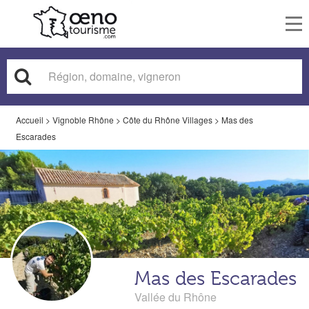
To
nav
Accueil
>
Vignoble Rhône
>
Côte du Rhône Villages
>
Mas des
Escarades
Mas des Escarades
Vallée du Rhône