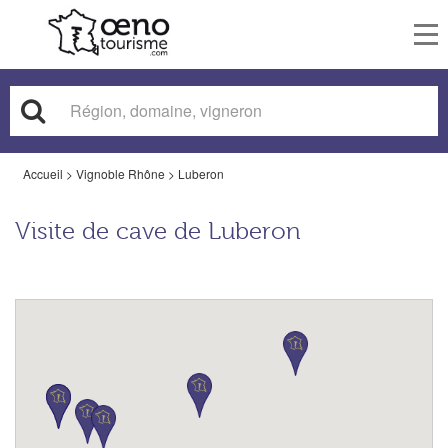
To
nav
Accueil
>
Vignoble Rhône
>
Luberon
Visite de cave de Luberon