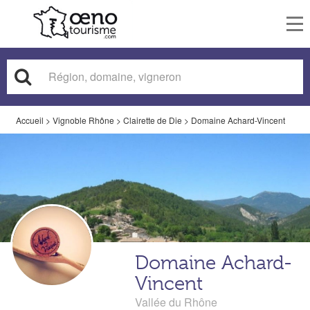
To
nav
Accueil
>
Vignoble Rhône
>
Clairette de Die
>
Domaine Achard-Vincent
Domaine Achard-
Vincent
Vallée du Rhône