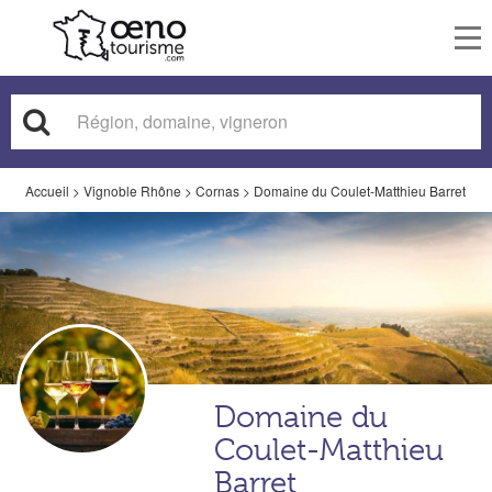
To
nav
Accueil
>
Vignoble Rhône
>
Cornas
>
Domaine du Coulet-Matthieu Barret
Domaine du
Coulet-Matthieu
Barret