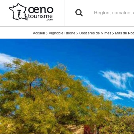
Accueil
>
Vignoble Rhône
>
Costières de Nîmes
>
Mas du Not