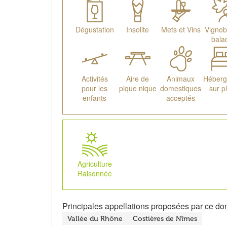
Dégustation
Insolite
Mets et Vins
Vignob
bala
Activités
Aire de
Animaux
Héber
pour les
pique nique
domestiques
sur p
enfants
acceptés
Agriculture
Raisonnée
Principales appellations proposées par ce do
Vallée du Rhône
Costières de Nîmes