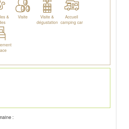
les &
Visite
Visite &
Accueil
des
dégustation
camping car
gement
lace
maine :