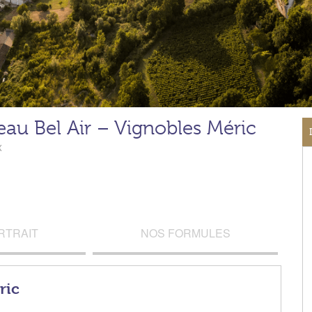
au Bel Air – Vignobles Méric
x
RTRAIT
NOS FORMULES
ric