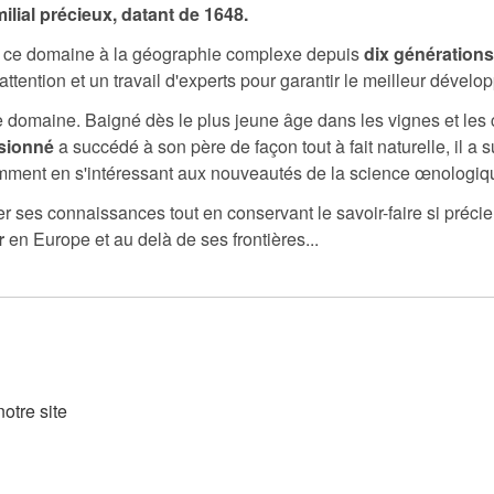
milial précieux, datant de 1648.
e ce domaine à la géographie complexe depuis
dix générations
tention et un travail d'experts pour garantir le meilleur dévelo
e domaine. Baigné dès le plus jeune âge dans les vignes et les c
sionné
a succédé à son père de façon tout à fait naturelle, il a
mment en s'intéressant aux nouveautés de la science œnologiq
r ses connaissances tout en conservant le savoir-faire si préci
r
en Europe et au delà de ses frontières...
otre site