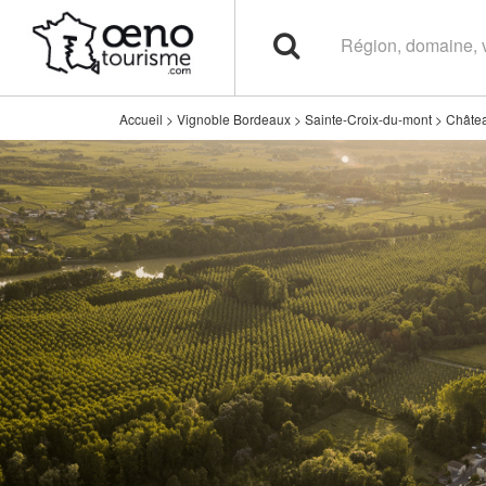
Accueil
>
Vignoble Bordeaux
>
Sainte-Croix-du-mont
>
Châtea