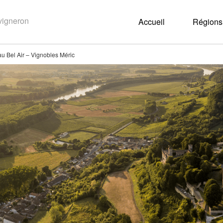
Accueil
Régions 
u Bel Air – Vignobles Méric