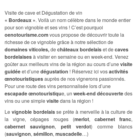
Visite de cave et Dégustation de vin
« Bordeaux »
. Voilà un nom célèbre dans le monde entier
pour son vignoble et ses vins ! C’est pourquoi
oenotourisme.com
vous propose de découvrir toute la
richesse de ce vignoble grâce à notre sélection de
domaines viticoles,
de
châteaux bordelais
et de
caves
bordelaises
à visiter en semaine ou en week-end. Venez
goûter aux meilleurs vins de la région au cours d’une
visite
guidée
et d’une
dégustation
! Réservez ici vos
activités
œnotouristiques
auprès de nos vignerons passionnés.
Pour une route des vins personnalisée lors d’une
escapade œnotouristiqu
e, un
week-end découverte
des
vins ou une simple
visite
dans la région !
Le
vignoble bordelais
se prête à merveille à la culture de
la vigne, cépages rouges (
merlot
,
cabernet franc
,
cabernet sauvignon
,
petit verdot
) comme blancs
(
sauvignon
,
sémillon
,
muscadelle
…)