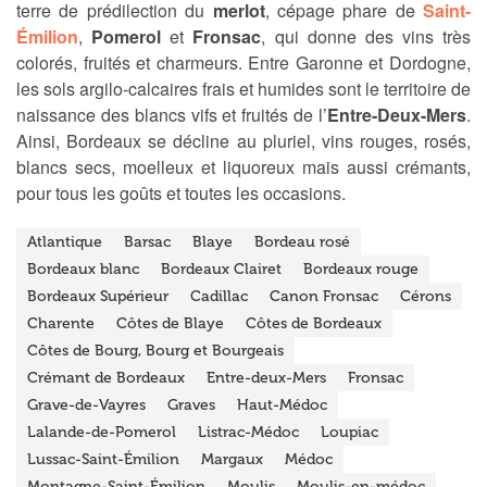
terre de prédilection du
merlot
, cépage phare de
Saint-
Émilion
,
Pomerol
et
Fronsac
, qui donne des vins très
colorés, fruités et charmeurs. Entre Garonne et Dordogne,
les sols argilo-calcaires frais et humides sont le territoire de
naissance des blancs vifs et fruités de l’
Entre-Deux-Mers
.
Ainsi, Bordeaux se décline au pluriel, vins rouges, rosés,
blancs secs, moelleux et liquoreux mais aussi crémants,
pour tous les goûts et toutes les occasions.
Atlantique
Barsac
Blaye
Bordeau rosé
Bordeaux blanc
Bordeaux Clairet
Bordeaux rouge
Bordeaux Supérieur
Cadillac
Canon Fronsac
Cérons
Charente
Côtes de Blaye
Côtes de Bordeaux
Côtes de Bourg, Bourg et Bourgeais
Crémant de Bordeaux
Entre-deux-Mers
Fronsac
Grave-de-Vayres
Graves
Haut-Médoc
Lalande-de-Pomerol
Listrac-Médoc
Loupiac
Lussac-Saint-Émilion
Margaux
Médoc
Montagne-Saint-Émilion
Moulis
Moulis-en-médoc