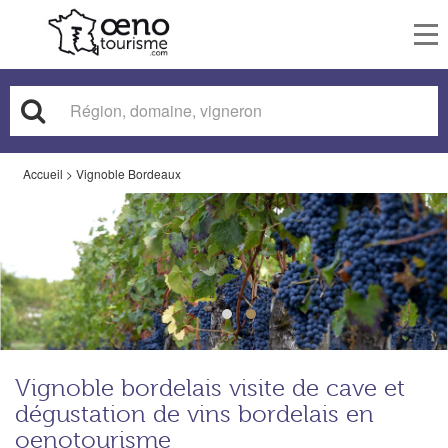
To
nav
Accueil
>
Vignoble Bordeaux
Vignoble bordelais visite de cave et
dégustation de vins bordelais en
oenotourisme