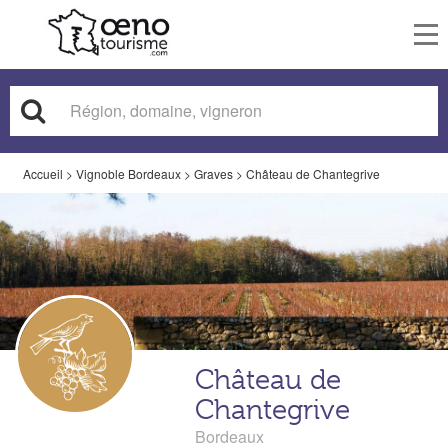
To
nav
Accueil
>
Vignoble Bordeaux
>
Graves
>
Château de Chantegrive
Château de
Chantegrive
Bordeaux