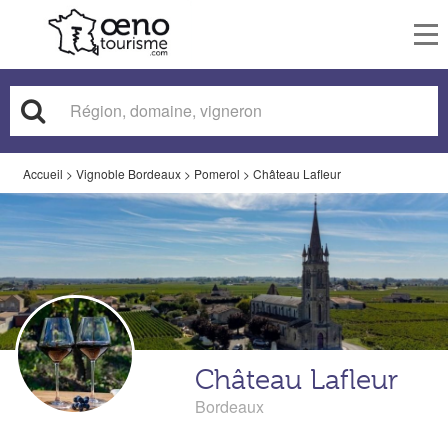
To
nav
Accueil
>
Vignoble Bordeaux
>
Pomerol
>
Château Lafleur
Château Lafleur
Bordeaux