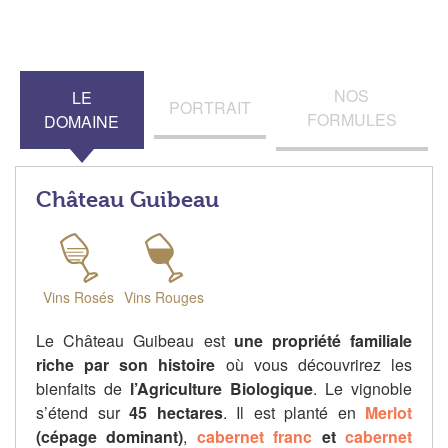
NOS
LE
PORTRAIT
FORMULES
DOMAINE
Château Guibeau
Vins Rosés
Vins Rouges
Le Château Guibeau est
une propriété familiale
riche par son histoire
où vous découvrirez les
bienfaits de
l’Agriculture Biologique
. Le vignoble
s’étend sur
45 hectares
. Il est planté en
Merlot
(cépage dominant)
,
cabernet franc
et
cabernet