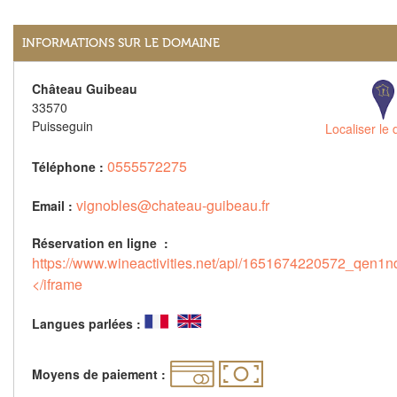
INFORMATIONS SUR LE DOMAINE
Château Guibeau
33570
Puisseguin
Localiser le
0555572275
Téléphone :
vignobles@chateau-guibeau.fr
Email :
Réservation en ligne :
https://www.wineactivities.net/api/1651674220572_qen1n
</iframe
Langues parlées :
Moyens de paiement :