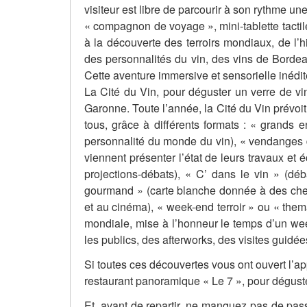
visiteur est libre de parcourir à son rythme 
« compagnon de voyage », mini-tablette tactile
à la découverte des terroirs mondiaux, de l’hi
des personnalités du vin, des vins de Bordeau
Cette aventure immersive et sensorielle inéd
La Cité du Vin, pour déguster un verre de 
Garonne. Toute l’année, la Cité du Vin prévo
tous, grâce à différents formats : « grands 
personnalité du monde du vin), « vendanges 
viennent présenter l’état de leurs travaux et
projections-débats), « C’ dans le vin » (déb
gourmand » (carte blanche donnée à des chef
et au cinéma), « week-end terroir » ou « them
mondiale, mise à l’honneur le temps d’un wee
les publics, des afterworks, des visites guid
Si toutes ces découvertes vous ont ouvert l’
restaurant panoramique « Le 7 », pour dégust
Et, avant de repartir, ne manquez pas de pas