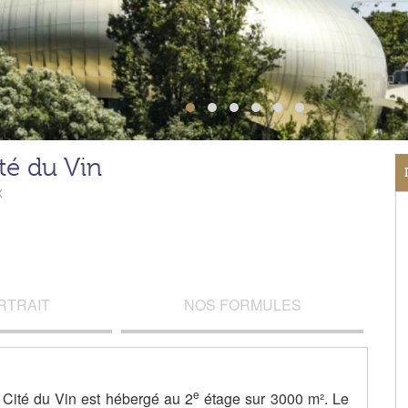
té du Vin
x
RTRAIT
NOS FORMULES
e
 Cité du Vin est hébergé au 2
étage sur 3000 m². Le