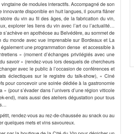
une vingtaine de modules interactifs. Accompagné de son
 innovante disponible en huit langues, il pourra flâner
stoire du vin au fil des âges, de la fabrication du vin,
x, explorer les liens du vin avec l’art ou l’actualité…
ite s’achève en apothéose au Belvédère, au sommet de
vin du monde avec vue imprenable sur Bordeaux et La
it également une programmation dense et accessible à
entretiens » (moment d’échanges privilégiés avec une
du savoir » (rendez-vous lors desquels de chercheurs
 échanger avec le public à l’occasion de conférences et
ats éclectiques sur le registre du talk-show), « Ciné
s pour concevoir une soirée dédiée à la gastronomie
a » (pour s’évader dans l’univers d’une région viticole
k-end), mais aussi des ateliers dégustation pour tous
ées…
appétit, rendez-vous au rez-de-chaussée au snack ou au
er quelques mets et vins savoureux.
ser par la boutique de la Cité du Vin pour dénicher un