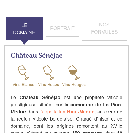
NOS
LE
PORTRAIT
FORMULES
DOMAINE
Château Sénéjac
Vins Blancs
Vins Rosés
Vins Rouges
Le
Château Sénéjac
est une propriété viticole
prestigieuse située sur
la commune de Le Pian-
Médoc
dans
l’appellation
Haut-Médoc
, au cœur de
la région viticole bordelaise. Chargé d’histoire, ce
domaine, dont les origines remontent au XVIIe
siècle, s’étend sur environ
150 hectares
, dont
40