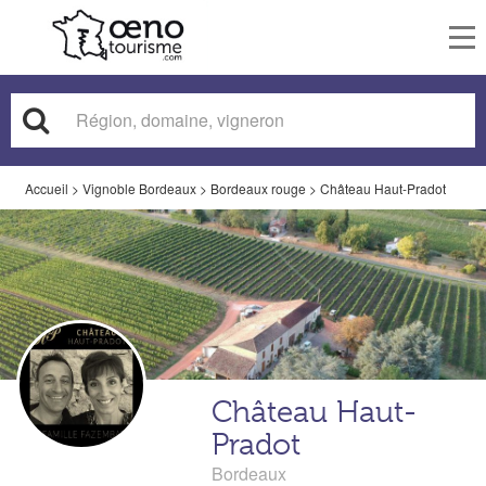
To
nav
Accueil
>
Vignoble Bordeaux
>
Bordeaux rouge
>
Château Haut-Pradot
Château Haut-
Pradot
Bordeaux