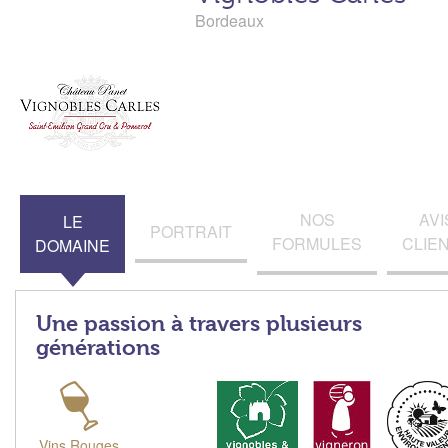
Bordeaux
NOS
AVI
LE
PORTRAIT
FORMULES
CLIE
DOMAINE
Une passion à travers plusieurs
générations
Vins Rouges