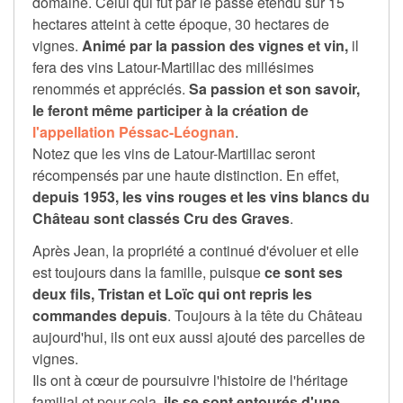
domaine. Celui qui fut par le passé étendu sur 15
hectares atteint à cette époque, 30 hectares de
vignes.
Animé par la passion des vignes et vin,
il
fera des vins Latour-Martillac des millésimes
renommés et appréciés.
Sa passion et son savoir,
le feront même participer à la création de
l'appellation Péssac-Léognan
.
Notez que les vins de Latour-Martillac seront
récompensés par une haute distinction. En effet,
depuis 1953, les vins rouges et les vins blancs du
Château sont classés Cru des Graves
.
Après Jean, la propriété a continué d'évoluer et elle
est toujours dans la famille, puisque
ce sont ses
deux fils, Tristan et Loïc qui ont repris les
commandes depuis
. Toujours à la tête du Château
aujourd'hui, ils ont eux aussi ajouté des parcelles de
vignes.
Ils ont à cœur de poursuivre l'histoire de l'héritage
familial et pour cela,
ils se sont entourés d'une