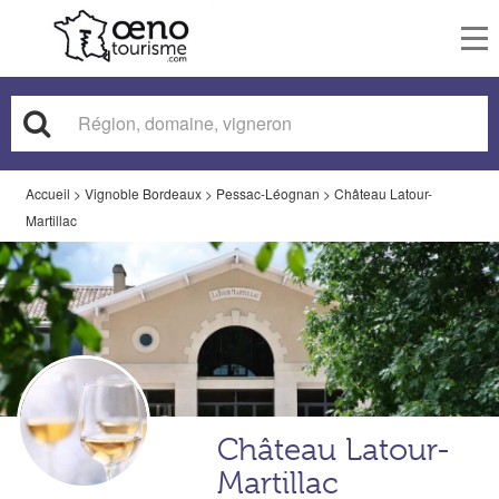
To
nav
Accueil
>
Vignoble Bordeaux
>
Pessac-Léognan
>
Château Latour-
Martillac
Château Latour-
Martillac