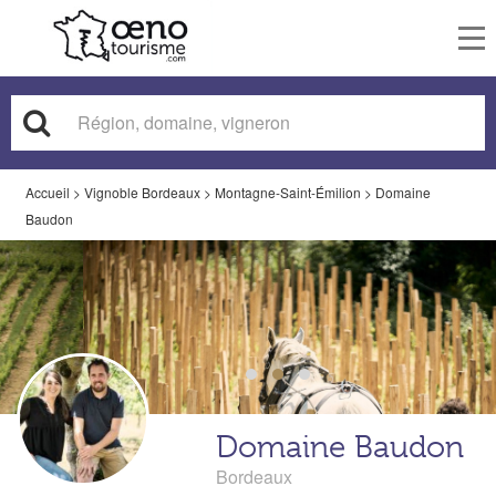
To
nav
Accueil
>
Vignoble Bordeaux
>
Montagne-Saint-Émilion
>
Domaine
Baudon
Domaine Baudon
Bordeaux