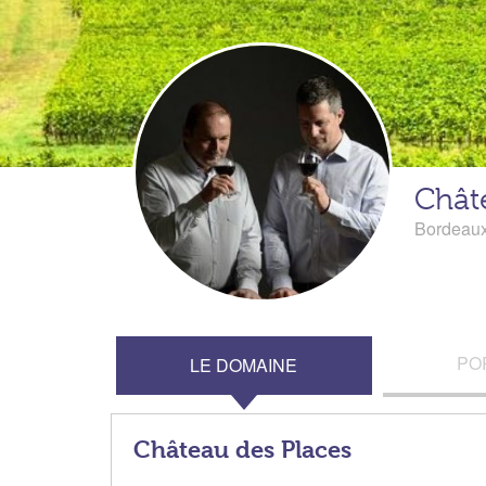
Chât
Bordeau
PO
LE DOMAINE
Château des Places