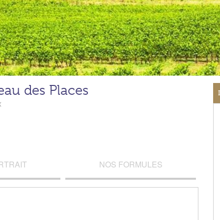
eau des Places
x
RTRAIT
NOS FORMULES