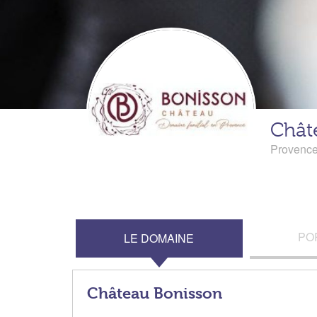
Chât
Provenc
PO
LE DOMAINE
Château Bonisson