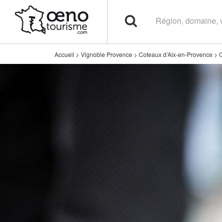
Accueil
>
Vignoble Provence
>
Coteaux d’Aix-en-Provence
>