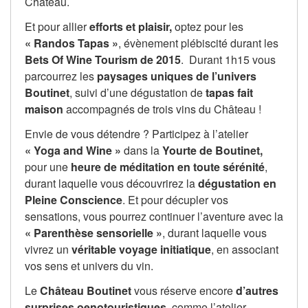
Château.
Et pour allier
efforts et plaisir,
optez pour les
« Randos Tapas »
, évènement plébiscité durant les
Bets Of Wine Tourism de 2015
. Durant 1h15 vous
parcourrez les
paysages uniques de l’univers
Boutinet
, suivi d’une dégustation de
tapas
fait
maison
accompagnés de trois vins du Château !
Envie de vous détendre ? Participez à l’atelier
« Yoga and Wine »
dans la
Yourte de Boutinet,
pour une
heure de méditation en toute sérénité
,
durant laquelle vous découvrirez la
dégustation en
Pleine Conscience
. Et pour décupler vos
sensations, vous pourrez continuer l’aventure avec la
« Parenthèse sensorielle »
, durant laquelle vous
vivrez un
véritable voyage initiatique
, en associant
vos sens et univers du vin.
Le
Château Boutinet
vous réserve encore
d’autres
surprises oenotouristiques,
comme l’atelier