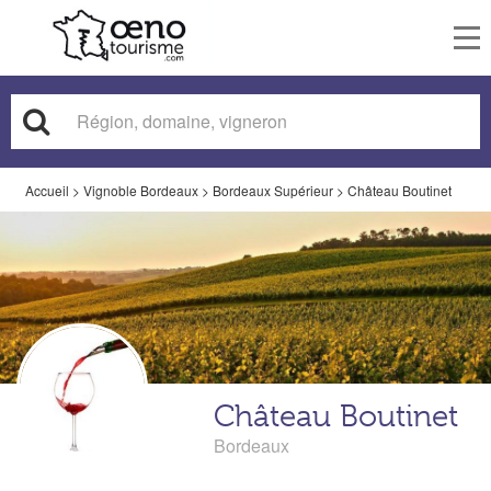
To
nav
Accueil
>
Vignoble Bordeaux
>
Bordeaux Supérieur
>
Château Boutinet
Château Boutinet
Bordeaux