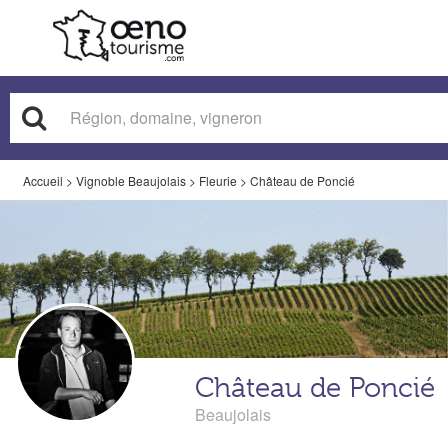
Accueil
>
Vignoble Beaujolais
>
Fleurie
>
Château de Poncié
Château de Poncié
Beaujolais