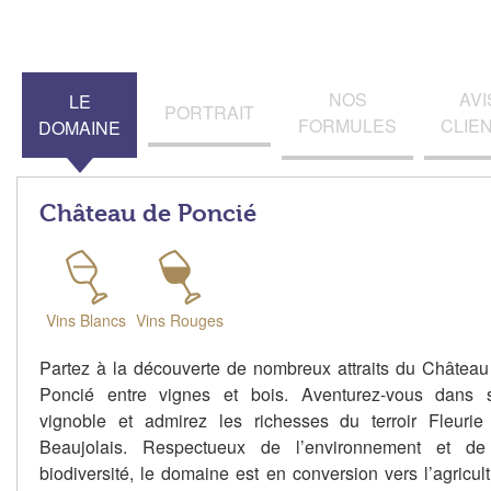
NOS
AVI
LE
PORTRAIT
FORMULES
CLIE
DOMAINE
Château de Poncié
Vins Blancs
Vins Rouges
Partez à la découverte de nombreux attraits du Château
Poncié entre vignes et bois. Aventurez-vous dans 
vignoble et admirez les richesses du terroir Fleurie
Beaujolais. Respectueux de l’environnement et de
biodiversité, le domaine est en conversion vers l’agricul