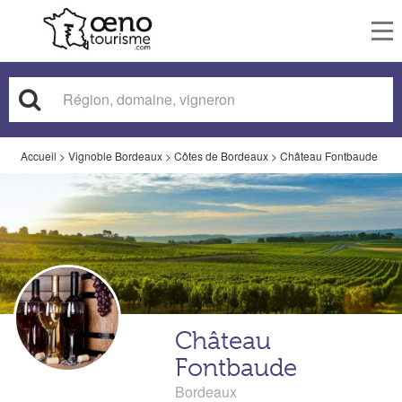
To
nav
Accueil
>
Vignoble Bordeaux
>
Côtes de Bordeaux
>
Château Fontbaude
Château
Fontbaude
Bordeaux