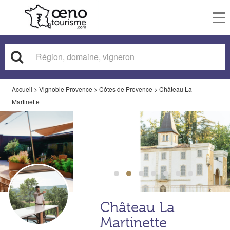
To
nav
Accueil
>
Vignoble Provence
>
Côtes de Provence
>
Château La
Martinette
Château La
Martinette