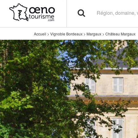
Accueil
>
Vignoble Bordeaux
>
Margaux
>
Château Margaux