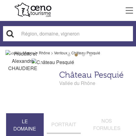
To
nav
Accueil
>
Vignoble Rhône
>
Ventoux
>
Château Pesquié
Château Pesquié
Vallée du Rhône
NOS
LE
PORTRAIT
FORMULES
DOMAINE