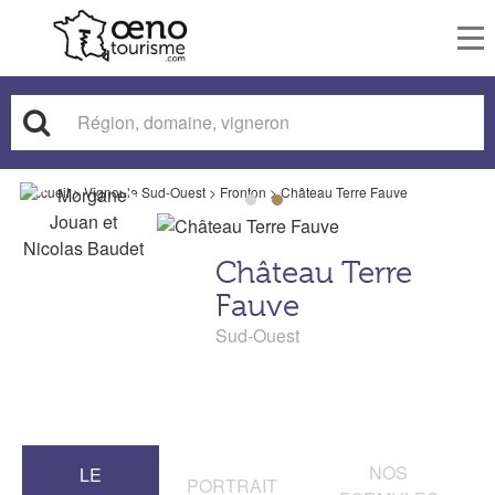
To
nav
Accueil
>
Vignoble Sud-Ouest
>
Fronton
>
Château Terre Fauve
Château Terre
Fauve
Sud-Ouest
NOS
LE
PORTRAIT