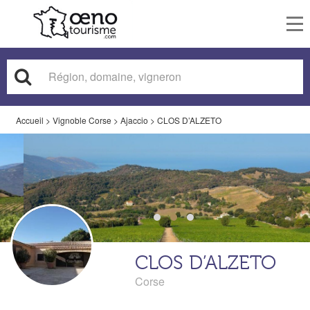
To
nav
Accueil
>
Vignoble Corse
>
Ajaccio
>
CLOS D’ALZETO
CLOS D’ALZETO
Corse