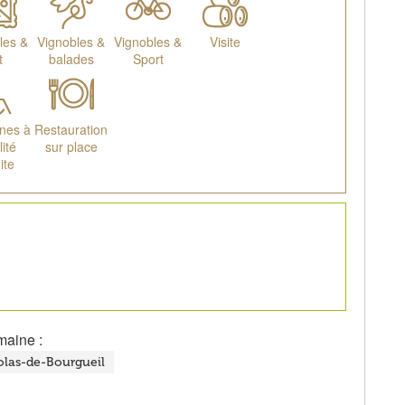
les &
Vignobles &
Vignobles &
Visite
t
balades
Sport
nes à
Restauration
ité
sur place
ite
maine :
olas-de-Bourgueil