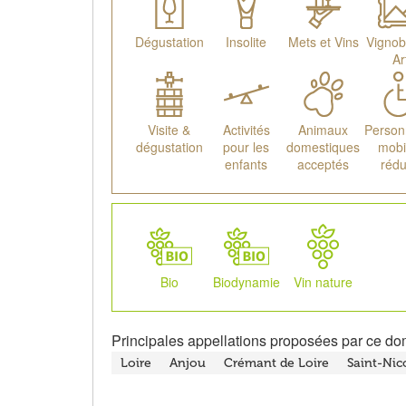
Dégustation
Insolite
Mets et Vins
Vignob
Ar
Visite &
Activités
Animaux
Person
dégustation
pour les
domestiques
mobil
enfants
acceptés
rédu
Bio
Biodynamie
Vin nature
Principales appellations proposées par ce do
Loire
Anjou
Crémant de Loire
Saint-Nic