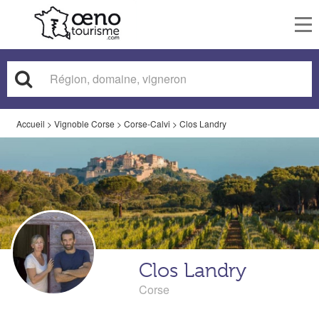
To
nav
Accueil
>
Vignoble Corse
>
Corse-Calvi
>
Clos Landry
Clos Landry
Corse