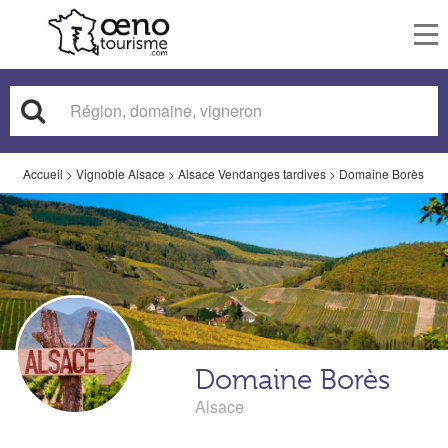
To
nav
Accueil
>
Vignoble Alsace
>
Alsace Vendanges tardives
>
Domaine Borès
Domaine Borès
Alsace