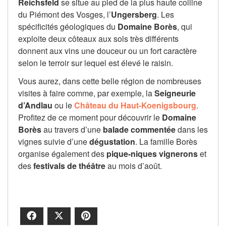
Reichsfeld
se situe au pied de la plus haute colline
du Piémont des Vosges, l’
Ungersberg
. Les
spécificités géologiques du
Domaine Borès
, qui
exploite deux côteaux aux sols très différents
donnent aux vins une douceur ou un fort caractère
selon le terroir sur lequel est élevé le raisin.
Vous aurez, dans cette belle région de nombreuses
visites à faire comme, par exemple, la
Seigneurie
d’Andlau
ou le
Château du Haut-Koenigsbourg
.
Profitez de ce moment pour découvrir le
Domaine
Borès
au travers d’une
balade commentée
dans les
vignes suivie d’une
dégustation
. La famille Borès
organise également des
pique-niques vignerons
et
des
festivals de théâtre
au mois d’août.
Facebook
X
Pinterest