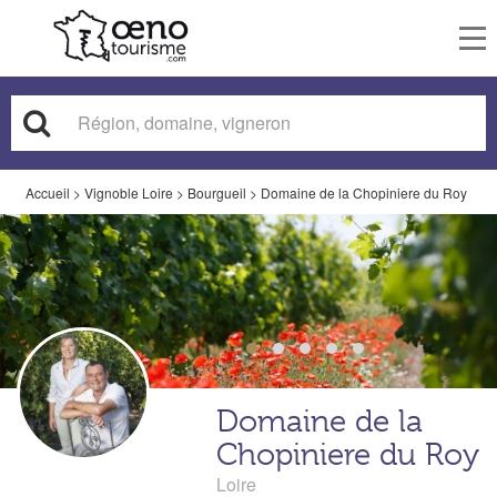
To
nav
Accueil
>
Vignoble Loire
>
Bourgueil
>
Domaine de la Chopiniere du Roy
Domaine de la
Chopiniere du Roy
Loire