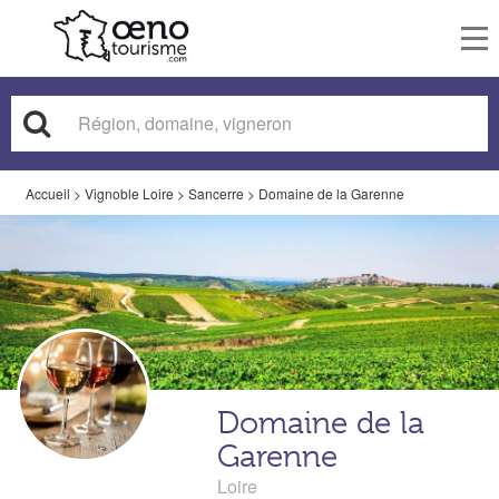
To
nav
Accueil
>
Vignoble Loire
>
Sancerre
>
Domaine de la Garenne
Domaine de la
Garenne
Loire