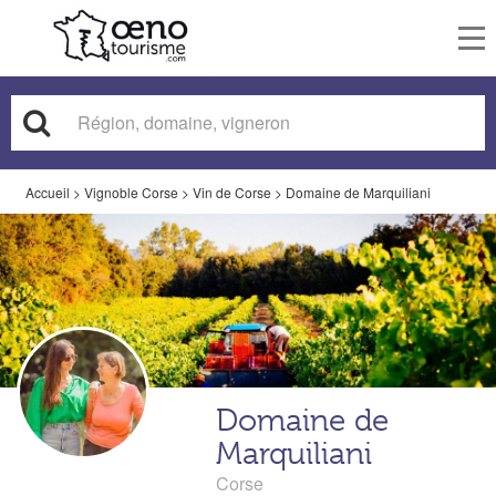
To
nav
Accueil
>
Vignoble Corse
>
Vin de Corse
>
Domaine de Marquiliani
Domaine de
Marquiliani
Corse