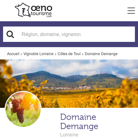
To
nav
Accueil
>
Vignoble Lorraine
>
Côtes de Toul
>
Domaine Demange
Domaine
Demange
Lorraine